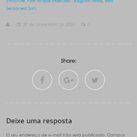
Structure
,
Past Simple Exercises - Regular Verbs
,
Best
Seasoned Salt
,
28 de dezembro de 2020
0
Share:
Deixe uma resposta
O seu endereço de e-mail não será publicado.
Campos